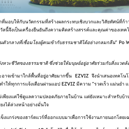
่มอบให้กับนวัตกรรมที่สร้างผลกระทบเชิงบวกและวิสัยทัศน์ที่ก้าวไ
นี้จึงเป็นเครื่องยืนยันถึงความคิดสร้างสรรค์และคุณค่าของเทคโน
ัวกลางที่เชื่อมโยงผู้คนเข้ากับธรรมชาติได้อย่างกลมกลืน"
Po W
ะชีวิตของธรรมชาติ ซึ่งช่วยให้มนุษย์อยู่อาศัยร่วมกับสิ่งแวดล้อ
ละอาจเข้ามาใกล้พื้นที่อยู่อาศัยมากขึ้น EZVIZ จึงนำเสนอเทคโน
ให้ทุกการแจ้งเตือนผ่านแอป EZVIZ มีความ "รวดเร็ว แม่นยำ และช
่เพียงแค่ใช้ดูแลความปลอดภัยภายในบ้าน แต่ยังเหมาะสำหรับบ้านสวน 
งได้ล่วงหน้าอย่างมั่นใจ
มแข็งแกร่งของฮาร์ดแวร์ที่ออกแบบมาเพื่อการใช้งานภายนอกโดยเ