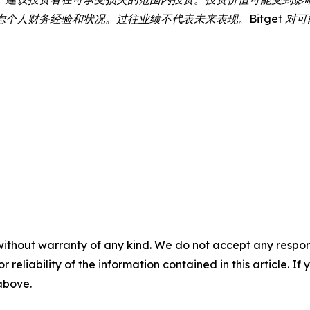
个人财务经验和状况。过往业绩不代表未来表现。Bitget 对
without warranty of any kind. We do not accept any responsib
r reliability of the information contained in this article. I
 above.