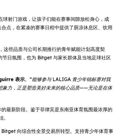
点球射门游戏，让孩子们能在赛事间隙放松身心，成
捷的集合点，在紧凑的赛事日程中提供了荫凉休息区、饮用
事，这些品质与公司长期推行的青年赋能计划高度契
氛围，也为 Bitget 与家长群体及当地足球社区
guirre 表示
。
“能够参与 LALIGA 青少年锦标赛对我
想象力，正是塑造美好未来的核心品质——无论是在体
化合作的最新阶段。鉴于菲律宾是东南亚体育氛围最浓厚的
结。
Bitget 向综合性全景交易所转型。支持青少年体育事