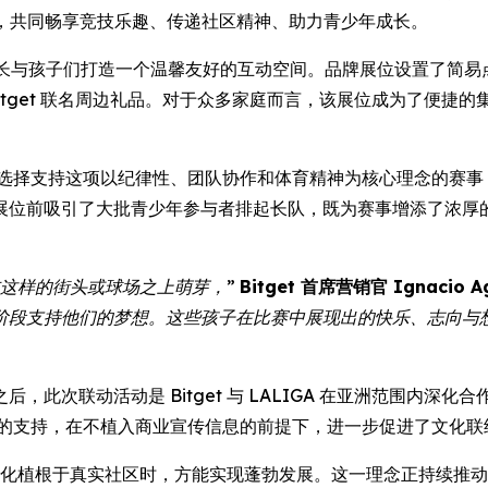
参与，共同畅享竞技乐趣、传递社区精神、助力青少年成长。
长与孩子们打造一个温馨友好的互动空间。品牌展位设置了简易
 Bitget 联名周边礼品。对于众多家庭而言，该展位成为了便
et 选择支持这项以纪律性、团队协作和体育精神为核心理念的赛
位前吸引了大批青少年参与者排起长队，既为赛事增添了浓厚的节日
这样的街头或球场之上萌芽，”
Bitget 首席营销官 Ignacio A
阶段支持他们的梦想。这些孩子在比赛中展现出的快乐、志向与
此次联动活动是 Bitget 与 LALIGA 在亚洲范围内深
积极的支持，在不植入商业宣传信息的前提下，进一步促进了文化联
与文化植根于真实社区时，方能实现蓬勃发展。这一理念正持续推动 