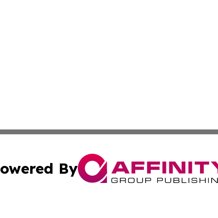
owered By
ubmit Press Release
Terms & Conditions
Copyright/DMCA