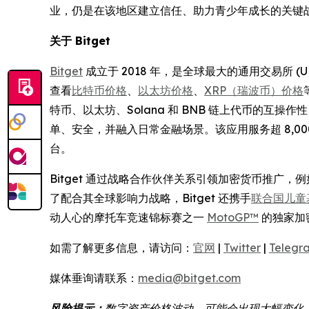
业，仍是在该地区建立信任、助力青少年成长的关键
关于 Bitget
Bitget
成立于 2018 年，是全球最大的通用交易所 
查看
比特币价格
、
以太坊价格
、
XRP（瑞波币）价格
特币、以太坊、Solana 和 BNB 链上代币的互
单、安全，并融入日常金融场景。该应用服务超 8,
台。
Bitget 通过战略合作伙伴关系引领加密货币推广，
了配合其全球影响力战略，Bitget 还携手
联合国儿童基
动人心的摩托车竞速锦标赛之一
MotoGP™
的独家加
如需了解更多信息，请访问：
官网
|
Twitter
|
Telegr
媒体垂询请联系：
media@bitget.com
风险提示：
数字资产价格波动，可能会出现大幅变化