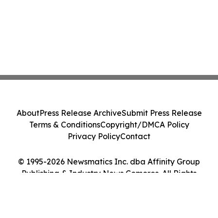
About
Press Release Archive
Submit Press Release
Terms & Conditions
Copyright/DMCA Policy
Privacy Policy
Contact
© 1995-2026 Newsmatics Inc. dba Affinity Group
Publishing & Industry News Comoros. All Rights
Reserved.
Cookie Settings / Your Privacy Choices