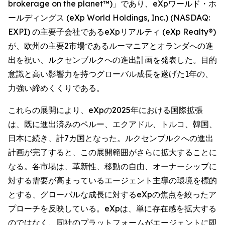
brokerage on the planet™)」であり、eXpワールド・ホ
ールディングス (eXp World Holdings, Inc.) (NASDAQ:
EXPI) の主要子会社であるeXpリアルティ (eXp Realty®)
が、欧州の主要2市場であるルーマニアとオランダへの進
出を祝い、ルクセンブルクへの進出計画を発表した。目的
意識と高い影響力を持つグローバル成長を遂げた1年の、
力強い締めくくりである。
これらの展開により、eXpの2025年における国際拡張
は、既に進出済みのペルー、エクアドル、トルコ、韓国、
日本に続き、計7カ国となった。ルクセンブルクへの進出
計画が完了すると、この展開範囲がさらに拡大することに
なる。各市場は、革新性、移動の自由、オーナーシップに
対する需要が高まっているエージェント主導の環境を標的
とする、グローバルな成長に対するeXpの焦点を絞ったア
プローチを反映している。eXpは、単に存在感を拡大する
のではなく、同社のプラットフォームがエージェントに即