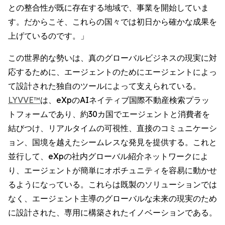
との整合性が既に存在する地域で、事業を開始していま
す。だからこそ、これらの国々では初日から確かな成果を
上げているのです。」
この世界的な勢いは、真のグローバルビジネスの現実に対
応するために、エージェントのためにエージェントによっ
て設計された独自のツールによって支えられている。
LYVVE™
は、eXpのAIネイティブ国際不動産検索プラッ
トフォームであり、約30カ国でエージェントと消費者を
結びつけ、リアルタイムの可視性、直接のコミュニケーシ
ョン、国境を越えたシームレスな発見を提供する。これと
並行して、eXpの社内グローバル紹介ネットワークによ
り、エージェントが簡単にオポチュニティを容易に動かせ
るようになっている。これらは既製のソリューションでは
なく、エージェント主導のグローバルな未来の現実のため
に設計された、専用に構築されたイノベーションである。