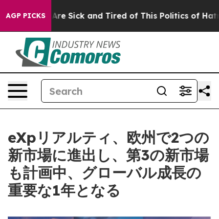
eople Are Sick and Tired of This Politics of Hatred”
Th
AGP PICKS
eXpリアルティ、欧州で2つの
新市場に進出し、第3の新市場
も計画中、グローバル成長の
重要な1年となる