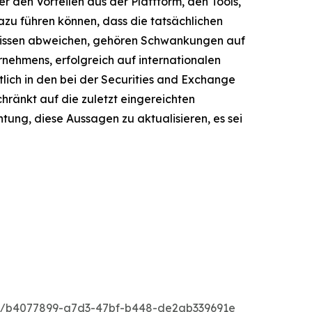
 den Vorteilen aus der Plattform, den Tools,
u führen können, dass die tatsächlichen
bnissen abweichen, gehören Schwankungen auf
nehmens, erfolgreich auf internationalen
ich in den bei der Securities and Exchange
hränkt auf die zuletzt eingereichten
ung, diese Aussagen zu aktualisieren, es sei
/b4077899-a7d3-47bf-b448-de2ab339691e