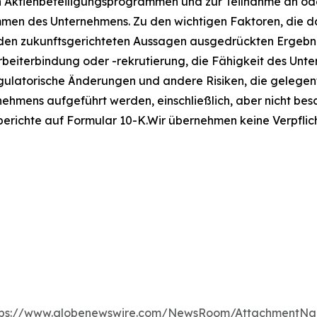
n Aktienbeteiligungsprogrammen und zur Teilnahme an oder
n des Unternehmens. Zu den wichtigen Faktoren, die daz
in den zukunftsgerichteten Aussagen ausgedrückten Erge
eiterbindung oder -rekrutierung, die Fähigkeit des Unter
latorische Änderungen und andere Risiken, die gelegentl
hmens aufgeführt werden, einschließlich, aber nicht besc
richte auf Formular 10-K.Wir übernehmen keine Verpflicht
tps://www.globenewswire.com/NewsRoom/AttachmentNg