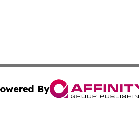
owered By
ubmit Press Release
Terms & Conditions
Copyright/DMCA
Inc. dba Affinity Group Publishing & Industry News Comor