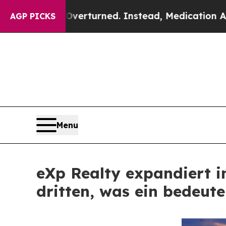
 Overturned. Instead, Medication Abortion Bec
AGP PICKS
Menu
eXp Realty expandiert i
dritten, was ein bedeu