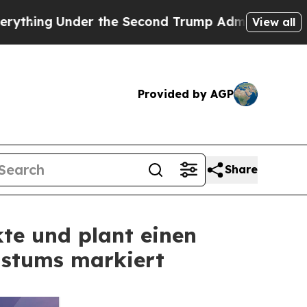
r the Second Trump Administration, the Fight 
View all
Provided by AGP
Share
te und plant einen
hstums markiert