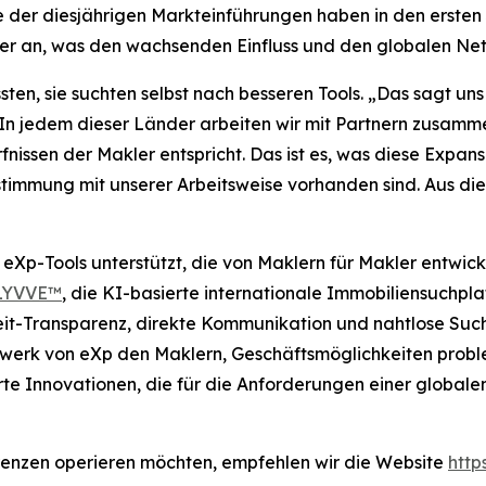
nige der diesjährigen Markteinführungen haben in den erst
r an, was den wachsenden Einfluss und den globalen Net
en, sie suchten selbst nach besseren Tools. „Das sagt uns
 „In jedem dieser Länder arbeiten wir mit Partnern zusam
issen der Makler entspricht. Das ist es, was diese Expans
timmung mit unserer Arbeitsweise vorhanden sind. Aus d
 eXp-Tools unterstützt, die von Maklern für Makler entwi
LYVVE™
, die KI-basierte internationale Immobiliensuchpl
zeit-Transparenz, direkte Kommunikation und nahtlose Su
erk von eXp den Maklern, Geschäftsmöglichkeiten probleml
Innovationen, die für die Anforderungen einer globalen,
renzen operieren möchten, empfehlen wir die Website
http