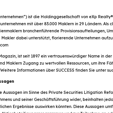
nternehmen“) ist die Holdinggesellschaft von eXp Realty®
ternehmen mit über 83.000 Maklern in 29 Ländern. Als cl
lienmaklern branchenführende Provisionsaufteilungen, Um
 Makler dabei unterstützt, florierende Unternehmen aufz
s.com
azin, ist seit 1897 ein vertrauenswürdiger Name in der p
nd Maklern Zugang zu wertvollen Ressourcen, um ihre Fähi
. Weitere Informationen über SUCCESS finden Sie unter su
ussagen
te Aussagen im Sinne des Private Securities Litigation Re
hmens und seiner Geschäftsführung wider, beinhalten je
ächlichen Ergebnisse auswirken könnten. Diese Aussagen u