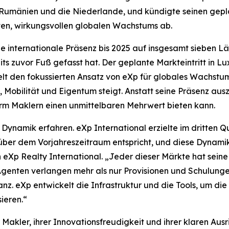
Rumänien und die Niederlande, und kündigte seinen geplan
eten, wirkungsvollen globalen Wachstums ab.
e internationale Präsenz bis 2025 auf insgesamt sieben Lä
 zuvor Fuß gefasst hat. Der geplante Markteintritt in L
lt den fokussierten Ansatz von eXp für globales Wachst
 Mobilität und Eigentum steigt. Anstatt seine Präsenz ausz
orm Maklern einen unmittelbaren Mehrwert bieten kann.
ynamik erfahren. eXp International erzielte im dritten Qu
über dem Vorjahreszeitraum entspricht, und diese Dynamik 
on eXp Realty International. „Jeder dieser Märkte hat sei
Agenten verlangen mehr als nur Provisionen und Schulungen
z. eXp entwickelt die Infrastruktur und die Tools, um die
ieren.“
 Makler, ihrer Innovationsfreudigkeit und ihrer klaren Aus