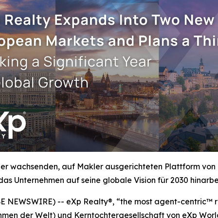
er wachsenden, auf Makler ausgerichteten Plattform von 
das Unternehmen auf seine globale Vision für 2030 hinarbei
NEWSWIRE) -- eXp Realty®, “the most agent-centric™ re
men der Welt) und Kerntochtergesellschaft von eXp World 