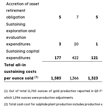
Accretion of asset
retirement
obligation
5
7
5
Sustaining
exploration and
evaluation
expenditures
3
20
1
Sustaining capital
expenditures
177
422
121
Total all-in
sustaining costs
(3)
per ounce sold
1,583
1,366
1,323
(1) Out of total 11,700 ounces of gold production reported in Q3 FY 
which 1,396 ounces were production adjustments.
(2) Total cash cost for sulphide plant production includes production ex