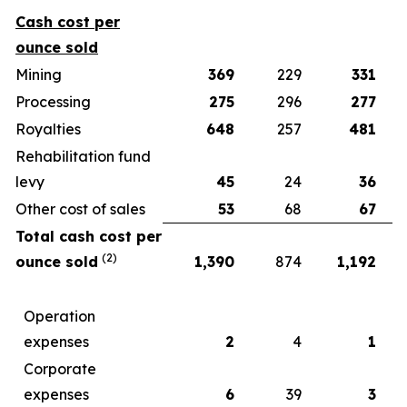
Cash cost per
ounce sold
Mining
369
229
331
Processing
275
296
277
Royalties
648
257
481
Rehabilitation fund
levy
45
24
36
Other cost of sales
53
68
67
Total cash cost per
(2)
ounce sold
1,390
874
1,192
Operation
expenses
2
4
1
Corporate
expenses
6
39
3