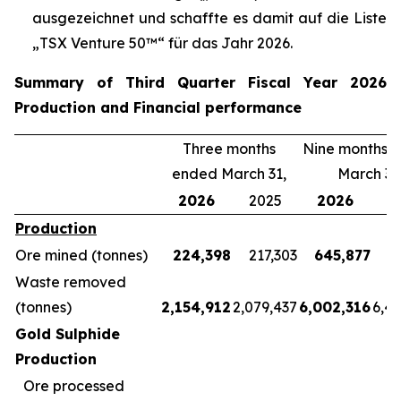
ausgezeichnet und schaffte es damit auf die Liste
„TSX Venture 50™“ für das Jahr 2026.
Summary of Third Quarter Fiscal Year 2026
Production and Financial performance
Three months
Nine months 
ended March 31,
March 31
2026
2025
2026
2
Production
Ore mined (tonnes)
224,398
217,303
645,877
5
Waste removed
(tonnes)
2,154,912
2,079,437
6,002,316
6,4
Gold Sulphide
Production
Ore processed