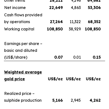
other items
28,212
9,296
69,682
Net income
22,649
4,863
53,306
Cash flows provided
by operations
27,264
11,322
68,352
Working capital
108,850
38,929
108,850
Earnings per share –
basic and diluted
(US$/share)
0.07
0.01
0.15
Weighted average
gold price
US$/oz
US$/oz
US$/oz
U
Realized price –
sulphide production
5,166
2,945
4,262