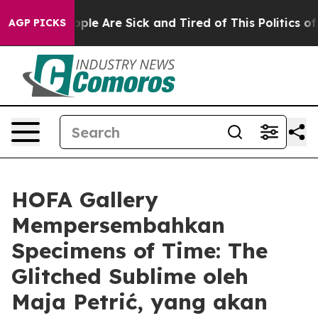
 Win: “People Are Sick and Tired of This Politics of Ha
AGP PICKS
HOFA Gallery
Mempersembahkan
Specimens of Time: The
Glitched Sublime oleh
Maja Petrić, yang akan